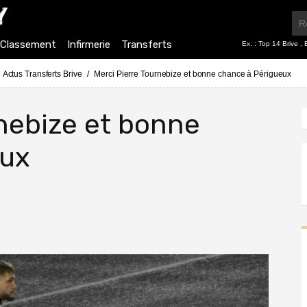
Classement
Infirmerie
Transferts
Ex. :
Top 14 Brive
,
Actus Transferts Brive
Merci Pierre Tournebize et bonne chance à Périgueux
rnebize et bonne
eux