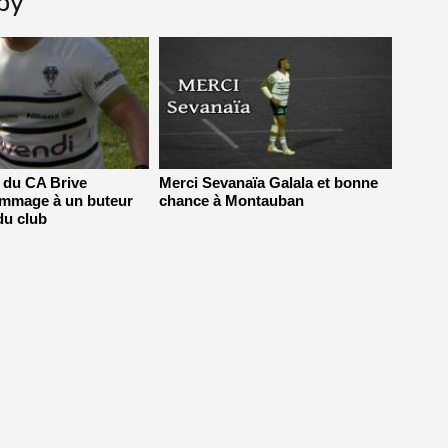
gby
s du CA Brive
Merci Sevanaïa Galala et bonne
ommage à un buteur
chance à Montauban
du club