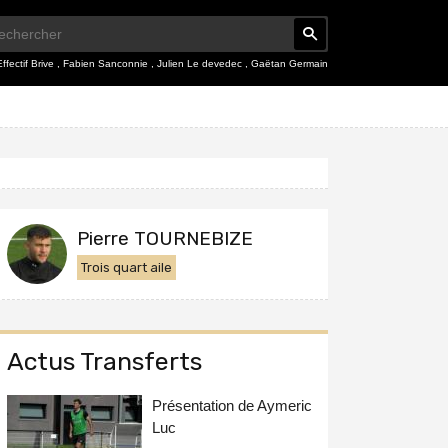
Effectif Brive
,
Fabien Sanconnie
,
Julien Le devedec
,
Gaëtan Germain
Pierre TOURNEBIZE
Trois quart aile
Actus Transferts
Présentation de Aymeric
Luc