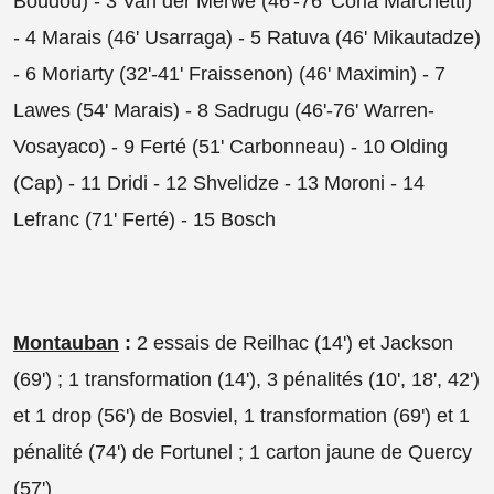
Boudou) - 3 Van der Merwe (46'-76' Coria Marchetti)
- 4 Marais (46' Usarraga) - 5 Ratuva (46' Mikautadze)
- 6 Moriarty (32'-41' Fraissenon) (46' Maximin) - 7
Lawes (54' Marais) - 8 Sadrugu (46'-76' Warren-
Vosayaco) - 9 Ferté (51' Carbonneau) - 10 Olding
(Cap) - 11 Dridi - 12 Shvelidze - 13 Moroni - 14
Lefranc (71' Ferté) - 15 Bosch
Montauban
:
2 essais de Reilhac (14') et Jackson
(69') ; 1 transformation (14'), 3 pénalités (10', 18', 42')
et 1 drop (56') de Bosviel, 1 transformation (69') et 1
pénalité (74') de Fortunel ; 1 carton jaune de Quercy
(57')