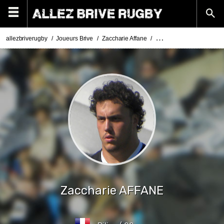
allezbriverugby
Joueurs Brive
Zaccharie Affane
Actualités Zaccharie Affa
Zaccharie
AFFANE