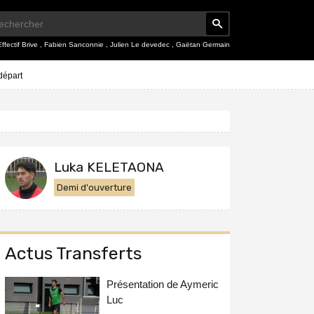
Effectif Brive
,
Fabien Sanconnie
,
Julien Le devedec
,
Gaëtan Germain
 départ
Luka KELETAONA
Demi d'ouverture
Actus Transferts
Présentation de Aymeric
Luc