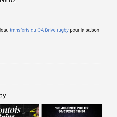
 Pro D2
.
bleau
transferts du CA Brive rugby
pour la saison
gby