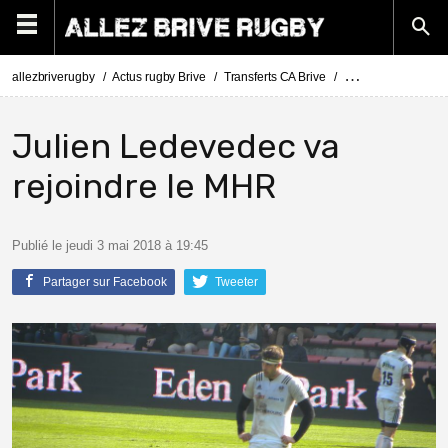
allezbriverugby
Actus rugby Brive
Transferts CA Brive
Actus Transferts Br
Julien Ledevedec va
rejoindre le MHR
Publié le jeudi 3 mai 2018 à 19:45
Partager sur Facebook
Tweeter