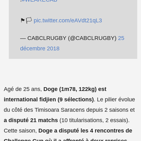
🏴🏳️
pic.twitter.com/eAVdt21qL3
— CABCLRUGBY (@CABCLRUGBY)
25
décembre 2018
Agé de 25 ans,
Doge (1m78, 122kg) est
international fidjien (9 sélections)
. Le pilier évolue
du côté des Timisoara Saracens depuis 2 saisons et
a disputé 21 matchs
(10 titularisations, 2 essais).
Cette saison,
Doge a disputé les 4 rencontres de
Challenge Cup où il a affronté à deux reprises