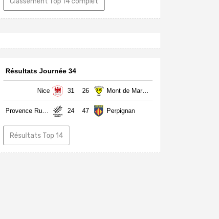
Classement Top 14 complet
Résultats Journée 34
Nice
31
26
Mont de Marsan
Provence Rugby
24
47
Perpignan
Résultats Top 14