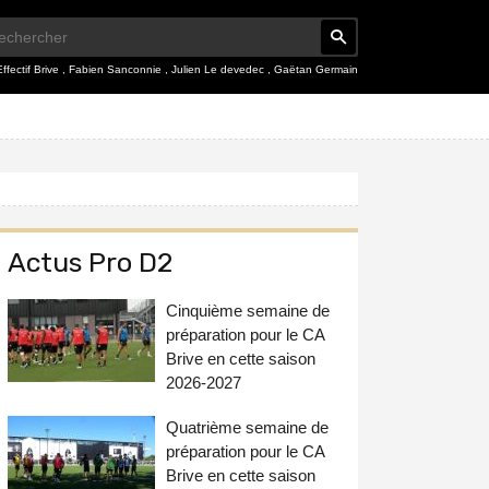
Effectif Brive
,
Fabien Sanconnie
,
Julien Le devedec
,
Gaëtan Germain
Actus Pro D2
Cinquième semaine de
préparation pour le CA
Brive en cette saison
2026-2027
Quatrième semaine de
préparation pour le CA
Brive en cette saison