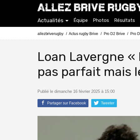
Actualités
Équipe
Photos
Résultats
allezbriverugby
Actus rugby Brive
Pro D2 Brive
Pro D
Loan Lavergne « 
pas parfait mais l
Publié le dimanche 16 février 2025 à 15:00
Partager sur Facebook
Tweeter