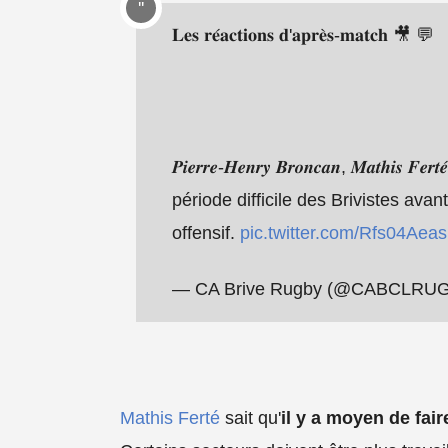
𝐋𝐞𝐬 𝐫𝐞́𝐚𝐜𝐭𝐢𝐨𝐧𝐬 𝐝'𝐚𝐩𝐫𝐞̀𝐬-𝐦𝐚𝐭𝐜𝐡 🎥 💬
𝑷𝒊𝒆𝒓𝒓𝒆-𝑯𝒆𝒏𝒓𝒚 𝑩𝒓𝒐𝒏𝒄𝒂𝒏, 𝑴𝒂𝒕𝒉𝒊𝒔
période difficile des Brivistes ava
offensif.
pic.twitter.com/Rfs04Aeas
— CA Brive Rugby (@CABCLRU
Mathis Ferté
sait qu'
il y a moyen de fai