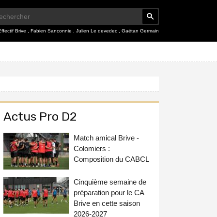
Effectif Brive
,
Fabien Sanconnie
,
Julien Le devedec
,
Gaëtan Germain
Actus Pro D2
Match amical Brive -
Colomiers :
Composition du CABCL
Cinquième semaine de
préparation pour le CA
Brive en cette saison
2026-2027