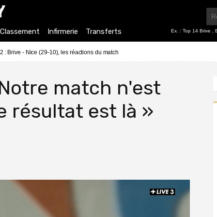
Classement
Infirmerie
Transferts
Ex. :
Top 14 Brive
,
2 : Brive - Nice (29-10), les réactions du match
Notre match n'est
e résultat est là »