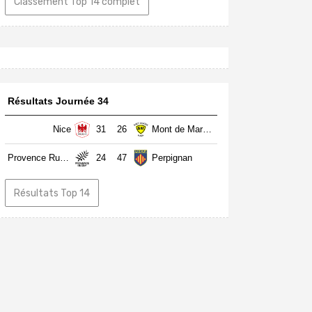
Classement Top 14 complet
Résultats Journée 34
Nice
31
26
Mont de Marsan
Provence Rugby
24
47
Perpignan
Résultats Top 14