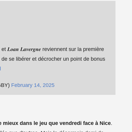
 𝑭𝒆𝒓𝒕𝒆́ et 𝑳𝒐𝒂𝒏 𝑳𝒂𝒗𝒆𝒓𝒈𝒏𝒆 reviennent sur la première
nt de se libérer et décrocher un point de bonus
l
GBY)
February 14, 2025
re mieux dans le jeu que vendredi face à Nice
.