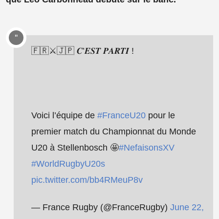
🇫🇷⚔️🇯🇵 𝑪’𝑬𝑺𝑻 𝑷𝑨𝑹𝑻𝑰 !
Voici l’équipe de
#FranceU20
pour le
premier match du Championnat du Monde
U20 à Stellenbosch 🤩
#NefaisonsXV
#WorldRugbyU20s
pic.twitter.com/bb4RMeuP8v
— France Rugby (@FranceRugby)
June 22,