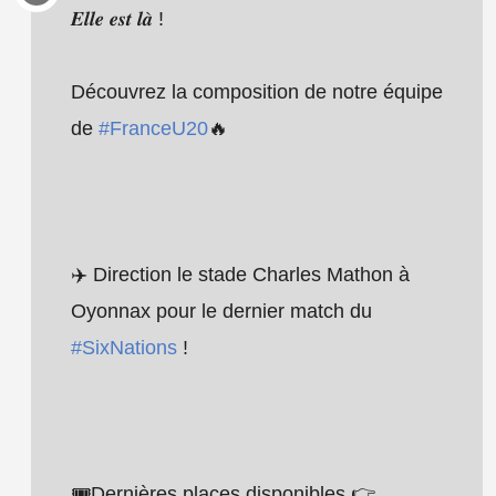
𝑬𝒍𝒍𝒆 𝒆𝒔𝒕 𝒍𝒂̀ !
Découvrez la composition de notre équipe
de
#FranceU20
🔥
✈️ Direction le stade Charles Mathon à
Oyonnax pour le dernier match du
#SixNations
!
🎟️Dernières places disponibles 👉