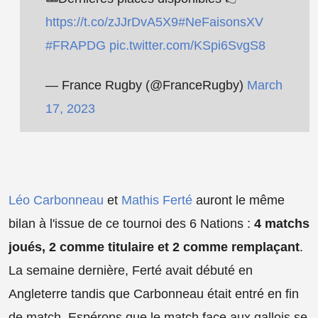
https://t.co/zJJrDvA5X9
#NeFaisonsXV
#FRAPDG
pic.twitter.com/KSpi6SvgS8
— France Rugby (@FranceRugby)
March
17, 2023
Léo Carbonneau
et
Mathis Ferté
auront le même
bilan à l'issue de ce tournoi des 6 Nations :
4 matchs
joués, 2 comme titulaire et 2 comme remplaçant
.
La semaine dernière, Ferté avait débuté en
Angleterre tandis que Carbonneau était entré en fin
de match. Espérons que le match face aux gallois se