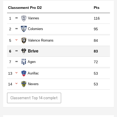
Classement Pro D2
Pts
1
Vannes
116
2
Colomiers
95
5
Valence Romans
84
Brive
6
83
7
Agen
72
13
Aurillac
53
14
Nevers
53
Classement Top 14 complet