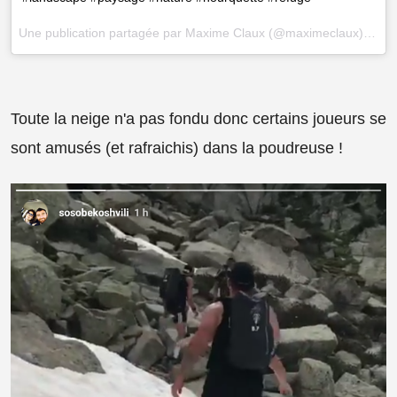
Une publication partagée par
Maxime Claux
(@maximeclaux) le
30
Toute la neige n'a pas fondu donc certains joueurs se
sont amusés (et rafraichis) dans la poudreuse !