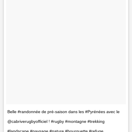
Belle #randonnée de pré-saison dans les #Pyrénées avec le
@cabriverugbyofficiel ! #rugby #montagne #trekking
#landscape #paysage #nature #hourquette #refuge