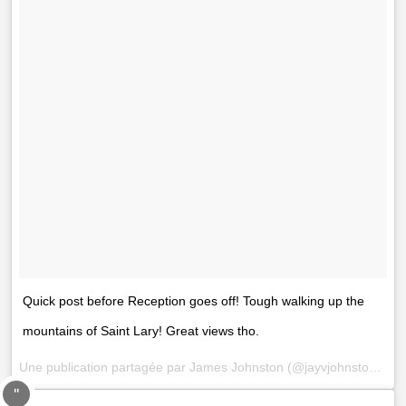
Quick post before Reception goes off! Tough walking up the
mountains of Saint Lary! Great views tho.
Une publication partagée par
James Johnston
(@jayvjohnston) le
3