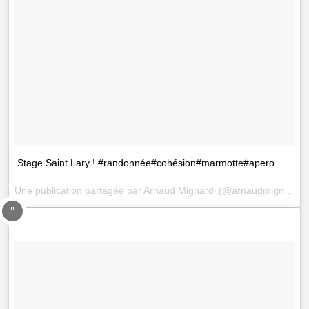
Stage Saint Lary ! #randonnée#cohésion#marmotte#apero
Une publication partagée par
Arnaud Mignardi
(@arnaudmignardi) le