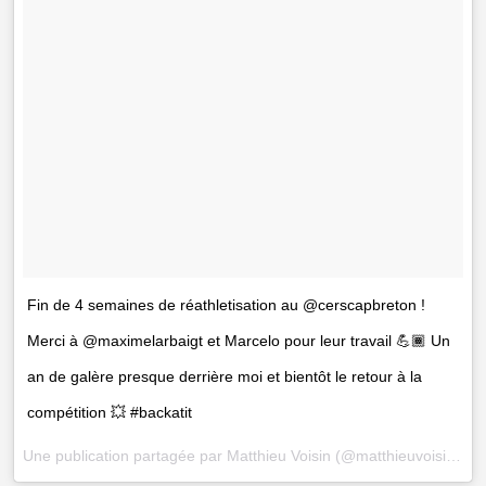
Fin de 4 semaines de réathletisation au @cerscapbreton !
Merci à @maximelarbaigt et Marcelo pour leur travail 💪🏾 Un
an de galère presque derrière moi et bientôt le retour à la
compétition 💥 #backatit
Une publication partagée par
Matthieu Voisin
(@matthieuvoisin_) le