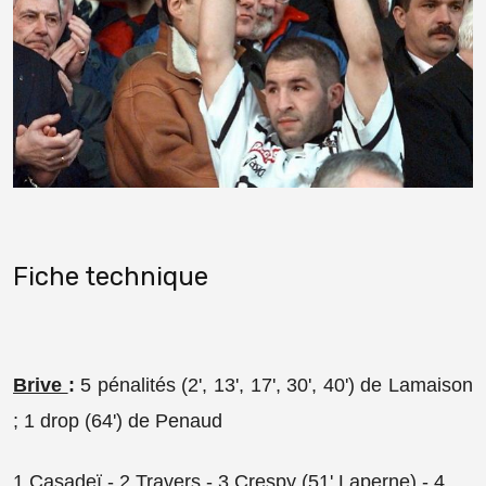
Fiche technique
Brive
:
5 pénalités (2', 13', 17', 30', 40') de Lamaison
; 1 drop (64') de Penaud
1 Casadeï - 2 Travers - 3 Crespy (51' Laperne) - 4