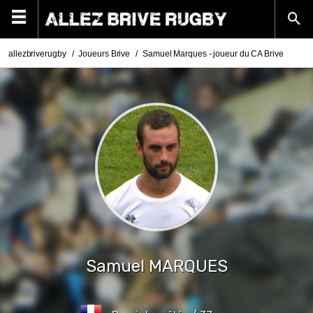
allezbriverugby
Joueurs Brive
Samuel Marques - joueur du CA Brive
Samuel
MARQUES