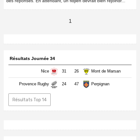
des réponses. En attendant, un fidjien devrait bien rejoindr...
1
Résultats Journée 34
Nice
31
26
Mont de Marsan
Provence Rugby
24
47
Perpignan
Résultats Top 14