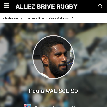
allezbriverugby
Joueurs Brive
Paula Walisoliso
Actualités Paula Walisoli
Paula
WALISOLISO