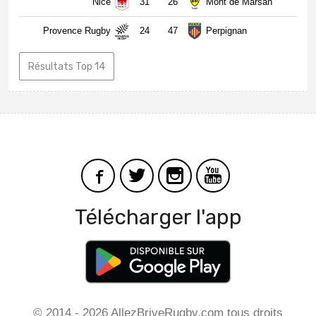
Nice
31
26
Mont de Marsan
Provence Rugby
24
47
Perpignan
Résultats Top 14
Télécharger l'app
© 2014 - 2026 AllezBriveRugby.com tous droits