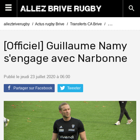
allezbriverugby
Actus rugby Brive
Transferts CA Brive
Actus Transferts Br
[Officiel] Guillaume Namy
s'engage avec Narbonne
Publié le jeudi 23 juillet 2020 à 06:00
Partager sur Facebook
Tweeter