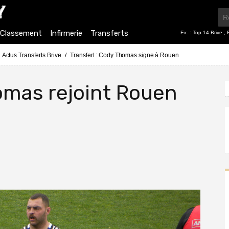
Classement
Infirmerie
Transferts
Ex. :
Top 14 Brive
,
Actus Transferts Brive
Transfert : Cody Thomas signe à Rouen
homas rejoint Rouen