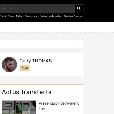
Effectif Brive
,
Fabien Sanconnie
,
Julien Le devedec
,
Gaëtan Germain
Cody THOMAS
Pilier
Actus Transferts
Présentation de Aymeric
Luc