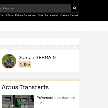
Effectif Brive
,
Fabien Sanconnie
,
Julien Le devedec
,
Gaëtan Germain
Gaëtan GERMAIN
Arrière
Actus Transferts
Présentation de Aymeric
Luc