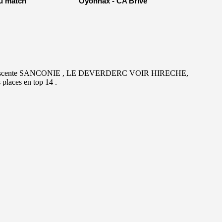
u match
Oyonnax - CA Brive