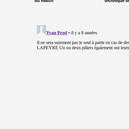
du match
technique d