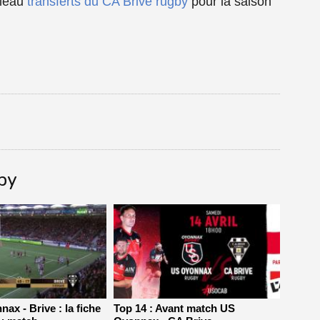
bleau
transferts du CA Brive rugby
pour la saison
gby
ax - Brive : la fiche
Top 14 : Avant match US