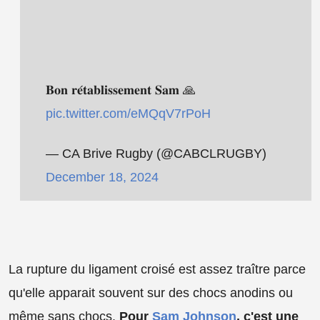
𝐁𝐨𝐧 𝐫𝐞́𝐭𝐚𝐛𝐥𝐢𝐬𝐬𝐞𝐦𝐞𝐧𝐭 𝐒𝐚𝐦 🙏
pic.twitter.com/eMQqV7rPoH
— CA Brive Rugby (@CABCLRUGBY)
December 18, 2024
La rupture du ligament croisé est assez traître parce
qu'elle apparait souvent sur des chocs anodins ou
même sans chocs.
Pour
Sam Johnson
, c'est une