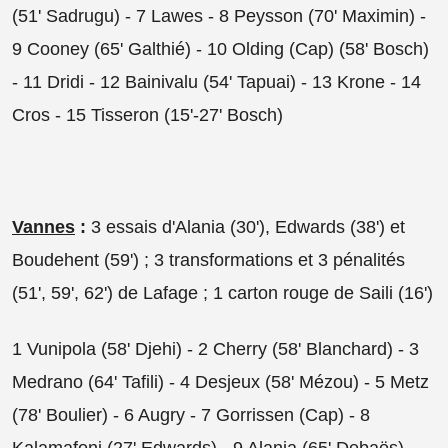
(51' Sadrugu) - 7 Lawes - 8 Peysson (70' Maximin) -
9 Cooney (65' Galthié) - 10 Olding (Cap) (58' Bosch)
- 11 Dridi - 12 Bainivalu (54' Tapuai) - 13 Krone - 14
Cros - 15 Tisseron (15'-27' Bosch)
Vannes
:
3 essais d'Alania (30'), Edwards (38') et
Boudehent (59') ; 3 transformations et 3 pénalités
(51', 59', 62') de Lafage ; 1 carton rouge de Saili (16')
1 Vunipola (58' Djehi) - 2 Cherry (58' Blanchard) - 3
Medrano (64' Tafili) - 4 Desjeux (58' Mézou) - 5 Metz
(78' Boulier) - 6 Augry - 7 Gorrissen (Cap) - 8
Kalamafoni (27' Edwards) - 9 Alania (65' Debaës) -