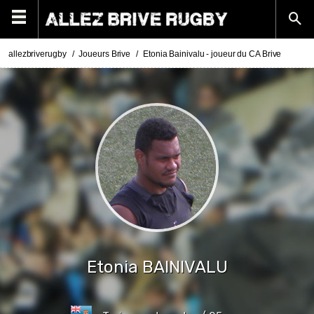
allezbriverugby
Joueurs Brive
Etonia Bainivalu - joueur du CA Brive
Etonia
BAINIVALU