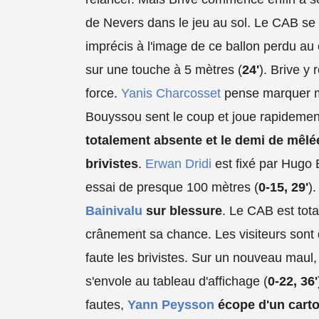
de Nevers dans le jeu au sol. Le CAB se 
imprécis à l'image de ce ballon perdu au
sur une touche à 5 mètres (
24'
). Brive y
force.
Yanis Charcosset
pense marquer ma
Bouyssou sent le coup et joue rapidement
totalement absente et le demi de mêl
brivistes
.
Erwan Dridi
est fixé par Hugo
essai de presque 100 mètres (
0-15, 29'
)
Bainivalu
sur blessure
. Le CAB est tot
crânement sa chance. Les visiteurs sont 
faute les brivistes. Sur un nouveau maul
s'envole au tableau d'affichage (
0-22, 36'
fautes,
Yann Peysson
écope d'un carto