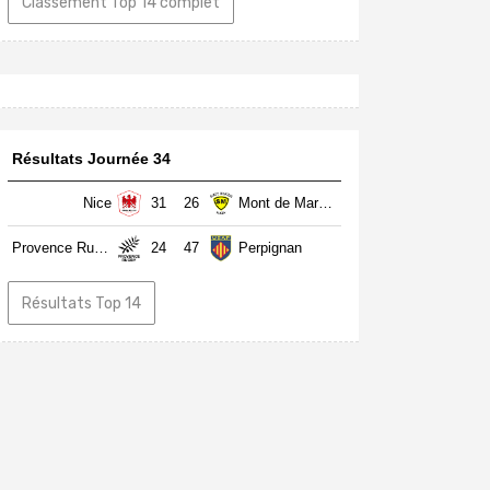
Classement Top 14 complet
Résultats Journée 34
Nice
31
26
Mont de Marsan
Provence Rugby
24
47
Perpignan
Résultats Top 14