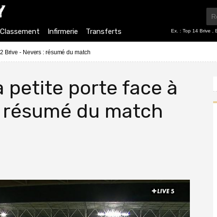
Classement
Infirmerie
Transferts
Ex. :
Top 14 Brive
,
2 Brive - Nevers : résumé du match
a petite porte face à
le résumé du match