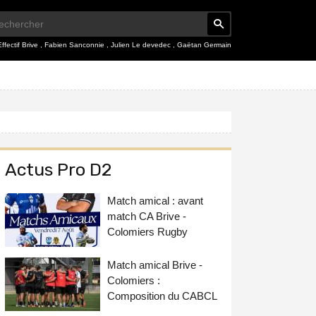
Effectif Brive
,
Fabien Sanconnie
,
Julien Le devedec
,
Gaëtan Germain
Actus Pro D2
Match amical : avant
match CA Brive -
Colomiers Rugby
Match amical Brive -
Colomiers :
Composition du CABCL