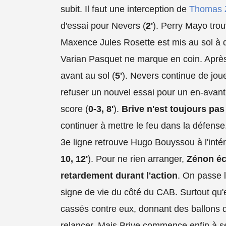
subit. Il faut une interception de
Thomas 
d'essai pour Nevers (
2'
). Perry Mayo tro
Maxence Jules Rosette est mis au sol à q
Varian Pasquet ne marque en coin. Après
avant au sol (
5'
). Nevers continue de joue
refuser un nouvel essai pour un en-avant, 
score (
0-3, 8'
).
Brive n'est toujours pas
continuer à mettre le feu dans la défense.
3e ligne retrouve Hugo Bouyssou à l'intér
10, 12'
). Pour ne rien arranger,
Zénon éc
retardement durant l'action
. On passe l
signe de vie du côté du CAB. Surtout qu'e
cassés contre eux, donnant des ballons d
relancer. Mais Brive commence enfin à se