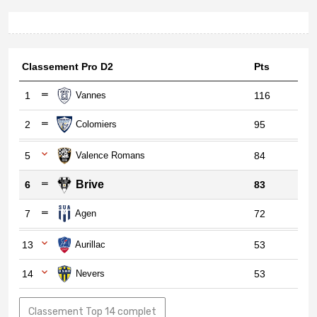
Classement Pro D2
Pts
1
Vannes
116
2
Colomiers
95
5
Valence Romans
84
Brive
6
83
7
Agen
72
13
Aurillac
53
14
Nevers
53
Classement Top 14 complet