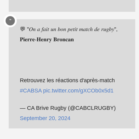
💬 "𝑂𝑛 𝑎 𝑓𝑎𝑖𝑡 𝑢𝑛 𝑏𝑜𝑛 𝑝𝑒𝑡𝑖𝑡 𝑚𝑎𝑡𝑐ℎ 𝑑𝑒 𝑟𝑢𝑔𝑏𝑦",
𝐏𝐢𝐞𝐫𝐫𝐞-𝐇𝐞𝐧𝐫𝐲 𝐁𝐫𝐨𝐧𝐜𝐚𝐧
Retrouvez les réactions d'après-match
#CABSA
pic.twitter.com/gXCOb0x5d1
— CA Brive Rugby (@CABCLRUGBY)
September 20, 2024