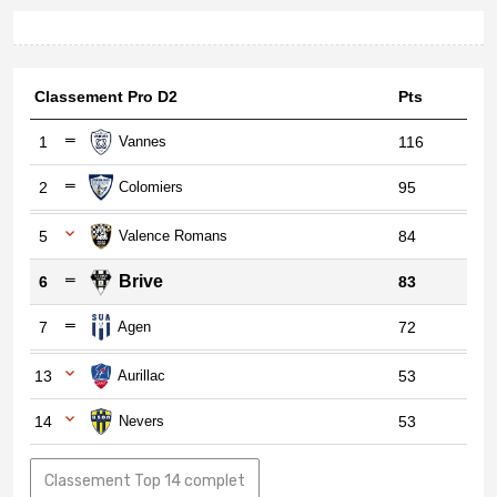
Classement Pro D2
Pts
1
Vannes
116
2
Colomiers
95
5
Valence Romans
84
Brive
6
83
7
Agen
72
13
Aurillac
53
14
Nevers
53
Classement Top 14 complet