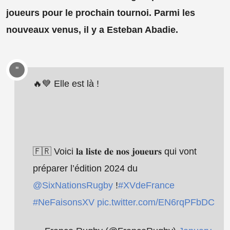
joueurs pour le prochain tournoi. Parmi les
nouveaux venus, il y a Esteban Abadie.
🔥💙 Elle est là !
🇫🇷 Voici 𝐥𝐚 𝐥𝐢𝐬𝐭𝐞 𝐝𝐞 𝐧𝐨𝐬 𝐣𝐨𝐮𝐞𝐮𝐫𝐬 qui vont
préparer l’édition 2024 du
@SixNationsRugby
!
#XVdeFrance
#NeFaisonsXV
pic.twitter.com/EN6rqPFbDC