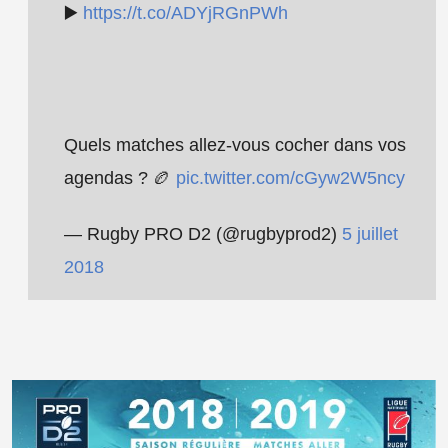
▶️
https://t.co/ADYjRGnPWh
Quels matches allez-vous cocher dans vos
agendas ? 🏉
pic.twitter.com/cGyw2W5ncy
— Rugby PRO D2 (@rugbyprod2)
5 juillet
2018