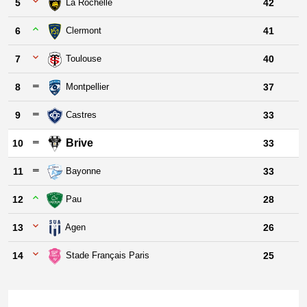
5
La Rochelle
42
6
Clermont
41
7
Toulouse
40
8
Montpellier
37
9
Castres
33
Brive
10
33
11
Bayonne
33
12
Pau
28
13
Agen
26
14
Stade Français Paris
25