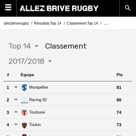
allezbriverugby
Résultats Top 14
Classement Top 14
Classement Top 14 
Top 14
Classement
2017/2018
#
Equipe
Pts
1
Montpellier
81
2
Racing 92
80
3
Toulouse
74
4
Toulon
73