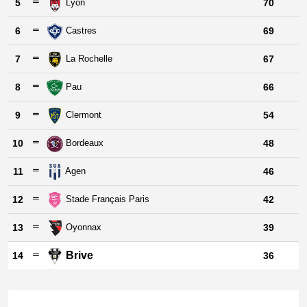
5
Lyon
70
6
Castres
69
7
La Rochelle
67
8
Pau
66
9
Clermont
54
10
Bordeaux
48
11
Agen
46
12
Stade Français Paris
42
13
Oyonnax
39
Brive
14
36