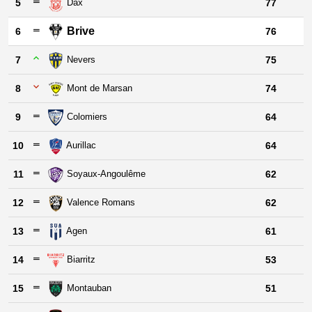
5
Dax
77
Brive
6
76
7
Nevers
75
8
Mont de Marsan
74
9
Colomiers
64
10
Aurillac
64
11
Soyaux-Angoulême
62
12
Valence Romans
62
13
Agen
61
14
Biarritz
53
15
Montauban
51