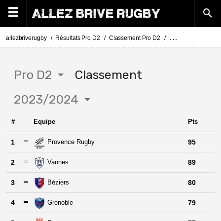
allezbriverugby
Résultats Pro D2
Classement Pro D2
Classement Pro D2
Pro D2
Classement
2023/2024
#
Equipe
Pts
1
Provence Rugby
95
2
Vannes
89
3
Béziers
80
4
Grenoble
79