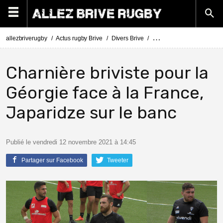
allezbriverugby
Actus rugby Brive
Divers Brive
Vasil Lobzhanidze et Tedo
Charnière briviste pour la
Géorgie face à la France,
Japaridze sur le banc
Publié le vendredi 12 novembre 2021 à 14:45
Partager sur Facebook
Tweeter