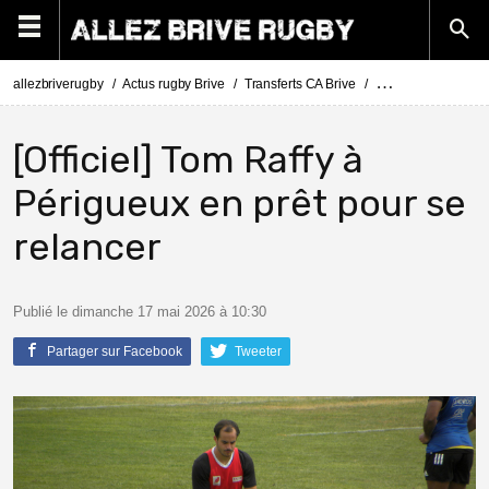
allezbriverugby
Actus rugby Brive
Transferts CA Brive
Actus Transferts Br
[Officiel] Tom Raffy à
Périgueux en prêt pour se
relancer
Publié le dimanche 17 mai 2026 à 10:30
Partager sur Facebook
Tweeter