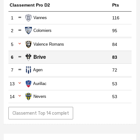
Classement Pro D2
Pts
1
Vannes
116
2
Colomiers
95
5
Valence Romans
84
Brive
6
83
7
Agen
72
13
Aurillac
53
14
Nevers
53
Classement Top 14 complet