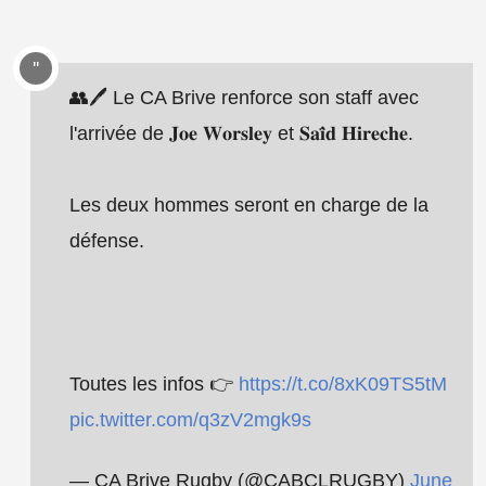
👥🖊️ Le CA Brive renforce son staff avec
l'arrivée de 𝐉𝐨𝐞 𝐖𝐨𝐫𝐬𝐥𝐞𝐲 et 𝐒𝐚𝐢̈𝐝 𝐇𝐢𝐫𝐞𝐜𝐡𝐞.
Les deux hommes seront en charge de la
défense.
Toutes les infos 👉
https://t.co/8xK09TS5tM
pic.twitter.com/q3zV2mgk9s
— CA Brive Rugby (@CABCLRUGBY)
June