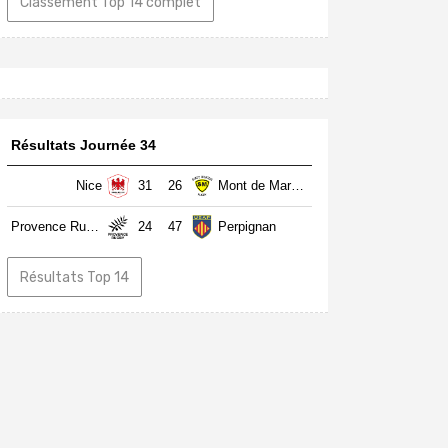
Classement Top 14 complet
Résultats Journée 34
Nice
31
26
Mont de Marsan
Provence Rugby
24
47
Perpignan
Résultats Top 14