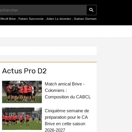
Effectif Brive
,
Fabien Sanconnie
,
Julien Le devedec
,
Gaëtan Germain
Actus Pro D2
Match amical Brive -
Colomiers :
Composition du CABCL
Cinquième semaine de
préparation pour le CA
Brive en cette saison
2026-2027