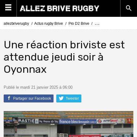
allezbriverugby
Actus rugby Brive
Pro D2 Brive
Le CA Brive se prépare a
Une réaction briviste est
attendue jeudi soir à
Oyonnax
Publié le mardi 21 janvier 2025 à 06:00
Partager sur Facebook
Tweeter