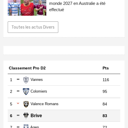
monde 2027 en Australie a été
effectué
Toutes les actus Divers
Classement Pro D2
Pts
1
Vannes
116
2
Colomiers
95
5
Valence Romans
84
Brive
6
83
7
Agen
72