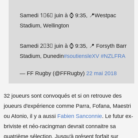
Samedi 1⃣6⃣ juin à ⌚️ 9:35, 📍Westpac
Stadium, Wellington
Samedi 2⃣3⃣ juin à ⌚️ 9:35, 📍 Forsyth Barr
Stadium, Dunedin
#soutiensleXV
#NZLFRA
— FF Rugby (@FFRugby)
22 mai 2018
32 joueurs sont convoqués et si on retrouve des
joueurs d'expérience comme Parra, Fofana, Maestri
ou Atonio, il y a aussi
Fabien Sanconnie
. Le futur ex-
briviste et néo-racingman devrait connaitre sa
quatrième sélection. Jusqu'à présent forfait sur