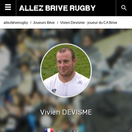
allezbriverugby
Joueurs Brive
Vivien Devisme - joueur du CA Brive
Vivien
DEVISME