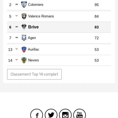
2
Colomiers
95
5
Valence Romans
84
Brive
6
83
7
Agen
72
13
Aurillac
53
14
Nevers
53
Classement Top 14 complet