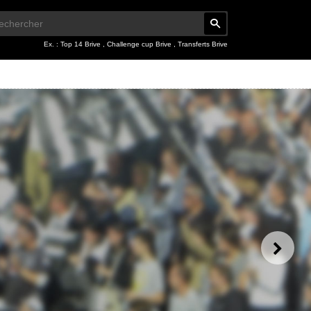
Ex. :
Top 14 Brive
,
Challenge cup Brive
,
Transferts Brive