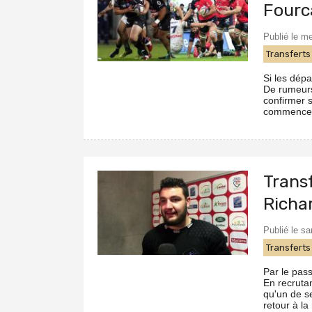
Fourc
Publié le m
Transferts
Si les dépa
De rumeurs,
confirmer s
commence pe
Transf
Richa
Publié le s
Transferts
Par le pass
En recrutan
qu'un de s
retour à la