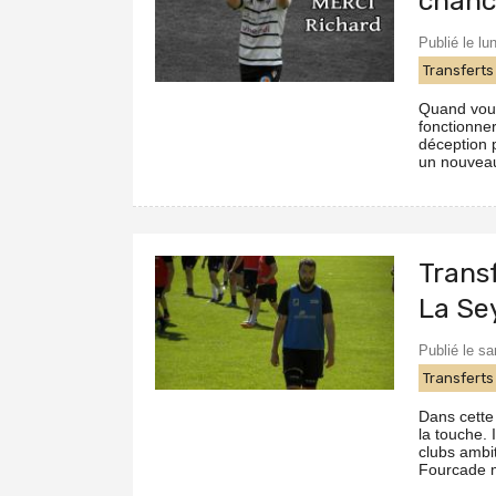
chanc
Publié le lu
Transferts
Quand vous 
fonctionner
déception 
un nouveau 
Transf
La Se
Publié le s
Transferts
Dans cette
la touche. 
clubs ambi
Fourcade m