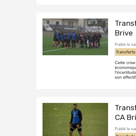
Transf
Brive
Publié le s
Transferts
Cette crise
économique
l'incertitu
son effecti
Transf
CA Br
Publié le s