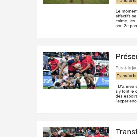
Transferts
Le moment 
effectifs s
calme, les
son 2e pas
Prése
Publié le je
Transferts
D'année en
s'y font le
des espoirs
l'expérienc
Trans