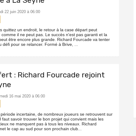
e à La Seyne
ndi 22 juin 2020 à 06:00
quittez un endroit, le retour à la case départ peut
 comme il ne peut pas. Le succès n'est pas garanti et la
peut être encore plus grande. Richard Fourcade va tenter
défi pour se relancer. Formé à Brive, ...
ert : Richard Fourcade rejoint
yne
amedi 16 mai 2020 à 06:00
 période incertaine, de nombreux joueurs se retrouvent sur
Il faut savoir trouver le bon projet qui convient mais les
tieux ne manquent pas à tous les niveaux. Richard
et le cap au sud pour son prochain club...