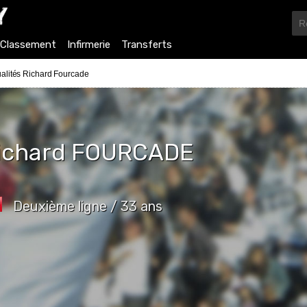
Classement
Infirmerie
Transferts
ualités Richard Fourcade
ichard
FOURCADE
Deuxième ligne / 33 ans