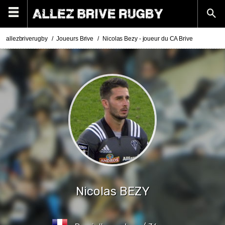
allezbriverugby
Joueurs Brive
Nicolas Bezy - joueur du CA Brive
Nicolas
BEZY