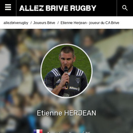
allezbriverugby
Joueurs Brive
Etienne Herjean - joueur du CA Brive
Etienne
HERJEAN