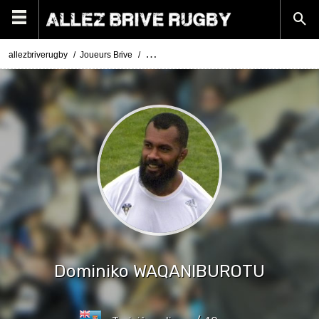
allezbriverugby
Joueurs Brive
Dominiko Waqaniburotu - joueur du CA Brive
Dominiko
WAQANIBUROTU