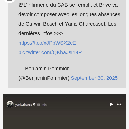
🚨L’infirmerie du CAB se remplit et Brive va
devoir composer avec les longues absences
de Curwin Bosch et Yanis Charcosset. Les
dernières infos >>>
https://t.co/xJPpWSX2cE
pic.twitter.com/QKhaJsI19R
— Benjamin Pommier
(@BenjaminPommier)
September 30, 2025