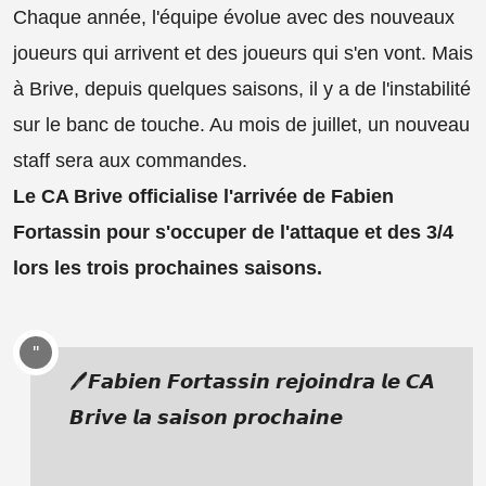
Chaque année, l'équipe évolue avec des nouveaux
joueurs qui arrivent et des joueurs qui s'en vont. Mais
à Brive, depuis quelques saisons, il y a de l'instabilité
sur le banc de touche. Au mois de juillet, un nouveau
staff sera aux commandes.
Le CA Brive officialise l'arrivée de Fabien
Fortassin pour s'occuper de l'attaque et des 3/4
lors les trois prochaines saisons.
🖊️𝙁𝙖𝙗𝙞𝙚𝙣 𝙁𝙤𝙧𝙩𝙖𝙨𝙨𝙞𝙣 𝙧𝙚𝙟𝙤𝙞𝙣𝙙𝙧𝙖 𝙡𝙚 𝘾𝘼
𝘽𝙧𝙞𝙫𝙚 𝙡𝙖 𝙨𝙖𝙞𝙨𝙤𝙣 𝙥𝙧𝙤𝙘𝙝𝙖𝙞𝙣𝙚