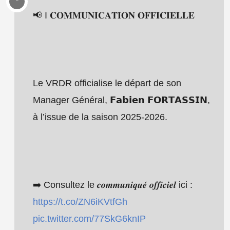
📢 I 𝐂𝐎𝐌𝐌𝐔𝐍𝐈𝐂𝐀𝐓𝐈𝐎𝐍 𝐎𝐅𝐅𝐈𝐂𝐈𝐄𝐋𝐋𝐄
Le VRDR officialise le départ de son
Manager Général, 𝗙𝗮𝗯𝗶𝗲𝗻 𝗙𝗢𝗥𝗧𝗔𝗦𝗦𝗜𝗡,
à l’issue de la saison 2025-2026.​
➡️ Consultez le 𝒄𝒐𝒎𝒎𝒖𝒏𝒊𝒒𝒖𝒆́ 𝒐𝒇𝒇𝒊𝒄𝒊𝒆𝒍 ici :
https://t.co/ZN6iKVtfGh
pic.twitter.com/77SkG6knIP