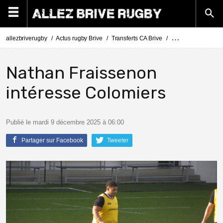
allezbriverugby
Actus rugby Brive
Transferts CA Brive
Actus Transferts Br
Nathan Fraissenon
intéresse Colomiers
Publié le mardi 9 décembre 2025 à 06:00
Partager sur Facebook
Tweeter