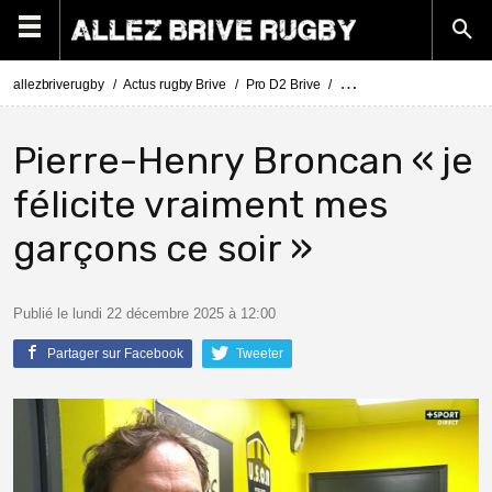
allezbriverugby
Actus rugby Brive
Pro D2 Brive
Pro D2 : Nevers - Brive (3
Pierre-Henry Broncan « je
félicite vraiment mes
garçons ce soir »
Publié le lundi 22 décembre 2025 à 12:00
Partager sur Facebook
Tweeter