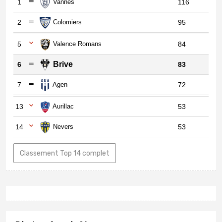
1
Vannes
116
2
Colomiers
95
5
Valence Romans
84
Brive
6
83
7
Agen
72
13
Aurillac
53
14
Nevers
53
Classement Top 14 complet