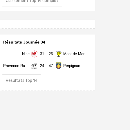
Classement Top 14 complet
Résultats Journée 34
Nice
31
26
Mont de Marsan
Provence Rugby
24
47
Perpignan
Résultats Top 14