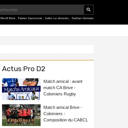
Effectif Brive
,
Fabien Sanconnie
,
Julien Le devedec
,
Gaëtan Germain
Actus Pro D2
Match amical : avant
match CA Brive -
Colomiers Rugby
Match amical Brive -
Colomiers :
Composition du CABCL