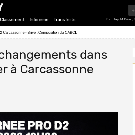
Classement
Infirmerie
Transferts
Ex. :
Top 14 Brive
,
2 Carcassonne - Brive : Composition du CABCL
 changements dans
ler à Carcassonne