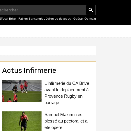
Effectif Brive
,
Fabien Sanconnie
,
Julien Le devedec
,
Gaëtan Germain
Actus Infirmerie
L'infirmerie du CA Brive
avant le déplacement à
Provence Rugby en
barrage
Samuel Maximin est
blessé au pectoral et a
été opéré