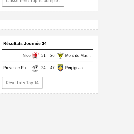
Classement Top 14 complet
Résultats Journée 34
Nice
31
26
Mont de Marsan
Provence Rugby
24
47
Perpignan
Résultats Top 14