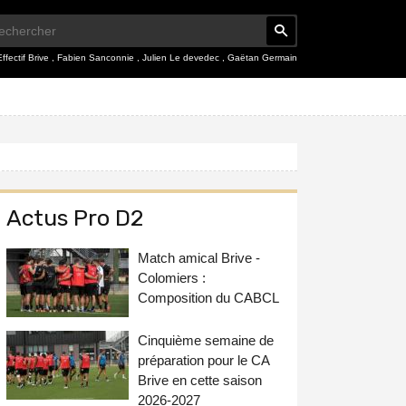
Effectif Brive
,
Fabien Sanconnie
,
Julien Le devedec
,
Gaëtan Germain
Actus Pro D2
Match amical Brive -
Colomiers :
Composition du CABCL
Cinquième semaine de
préparation pour le CA
Brive en cette saison
2026-2027