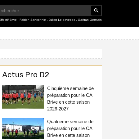
Effectif Brive
,
Fabien Sanconnie
,
Julien Le devedec
,
Gaëtan Germain
Actus Pro D2
Cinquième semaine de
préparation pour le CA
Brive en cette saison
2026-2027
Quatrième semaine de
préparation pour le CA
Brive en cette saison