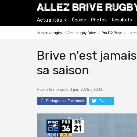
Actualités
Équipe
Photos
Résultats
allezbriverugby
Actus rugby Brive
Pro D2 Brive
La ch
Brive n'est jamai
sa saison
Publié le mercredi 3 juin 2026 à 10:00
Partager sur Facebook
Tweeter