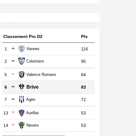
Classement Pro D2
Pts
1
Vannes
116
2
Colomiers
95
5
Valence Romans
84
Brive
6
83
7
Agen
72
13
Aurillac
53
14
Nevers
53